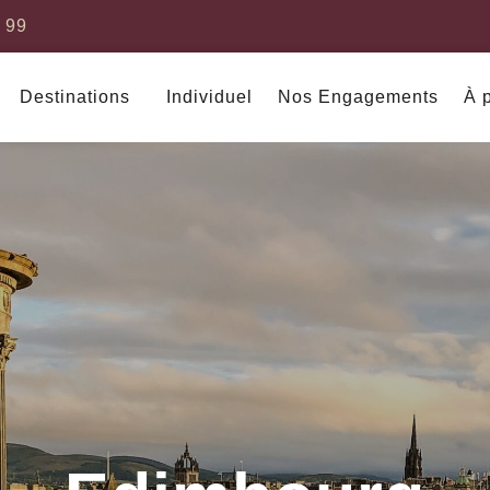
9 99
Destinations
Individuel
Nos Engagements
À 
Amérique du Sud
Asie
Argentine
Birmanie
Cambodge
Chine
Corée du Su
Bresil
Indonésie
Japon
Bolivie
Laos
Malaisie
Chili
Philippines
Singapour
Colombie
Thaïlande
Vietnam
Costa Rica
Inde
Sri Lanka
Equateur