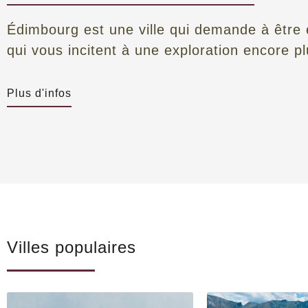
Édimbourg est une ville qui demande à être e
qui vous incitent à une exploration encore p
Paysage urbain
Plus d'infos
L’une des villes les plus étonnantes de toute l’Europe
collines rocheuses avec vue sur l’océan. C’est une vil
des structures et des monuments perchés sur des rocher
vue en constante évolution, depuis le pittoresque enc
empilés le long du Royal Mile, jusqu’à la grille soigné
avec sa ligne d’horizon à tourelles tendue entre le ro
palissade rousse des falaises de Salisbury.
L’Athènes du Nord
Villes populaires
Les grands penseurs du siècle des Lumières écossais
Nord » au XVIIIe siècle. C’est une ville de haute culture
philosophie et de science. Le plus grand festival artis