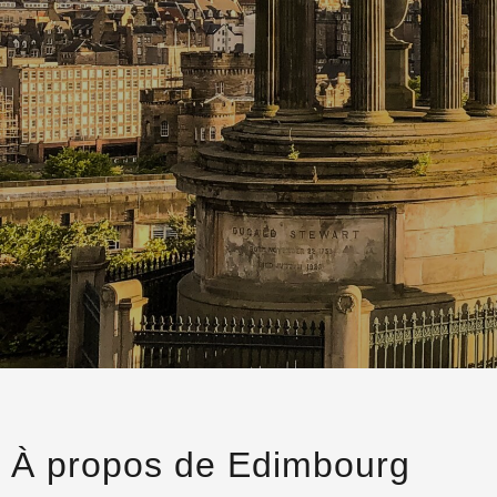
Panama
Namibie
Belize
Tanzanie
Zanzibar
À propos de Edimbourg