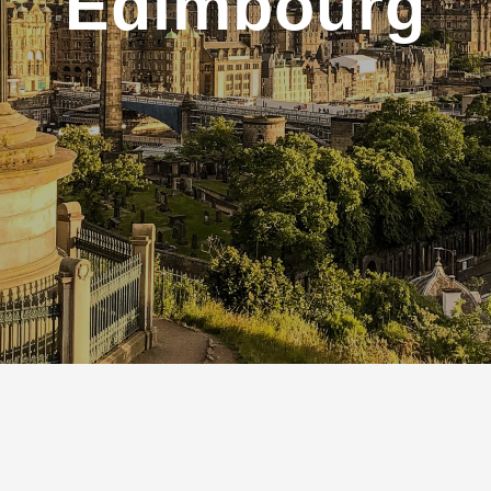
Edimbourg
Nepal
Mongolie
Perou
Ouzbekistan