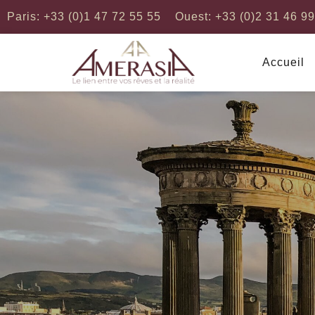
Paris: +33 (0)1 47 72 55 55
Ouest: +33 (0)2 31 46 9
Accueil
Afrique
Amérique du Nord
Afrique du Sud
Etats-Unis d'Amérique
Botswana
Canada
Maroc
Amerique Centrale
Mozambique
Cuba
Egypte
Guatemala
Senegal
Mexique
Kenya