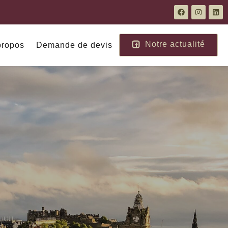
Notre actualité
propos
Demande de devis
Europe
Moyen Orient
Autriche
Abu Dhabi
d
Crète
Dubai
Croatie
Jordanie
Espagne
Oman
Nouveautés
Grèce
Islande
Arabie Saoudite
Italie
Qatar