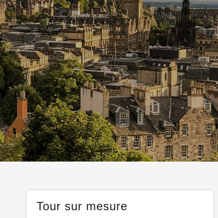
Malte
Balnéaires
Monténégro
Escapades
Norvège
Antilles
Tour sur mesure