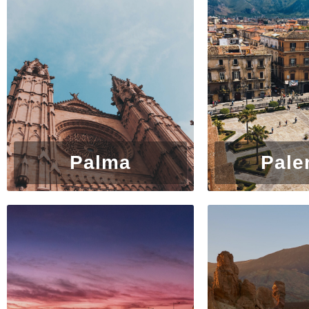
phénix des cendres des critiques élogieuses et des re
une nouvelle série de récompenses. Le parlement écoss
Calton Hill, qui sert d’acropole à Édimbourg, après u
Le vieux Reekie
Édimbourg est également connue sous le nom d’Auld Re
les prétentions des littéraires. La ville d’Auld Reekie
opulents, de fêtes et de beuveries nocturnes, de poète
embouchés. C’est l’endroit qui a attiré Robert Louis St
enquêter sur les saloons et la vie des rues de la vieille
Palma
Pale
du 1er mai, où des fêtards à moitié nus dansent à la lu
monuments à piliers de Calton Hill.
Variété
Comme un livre préféré, Édimbourg est une ville où l’
visite pour vivre une expérience unique : le château s
embrumant les pentes en contrebas de l’esplanade, sort
aube d’été, avec seulement le bâillement des mouettes 
café sur une plage de sable fin…