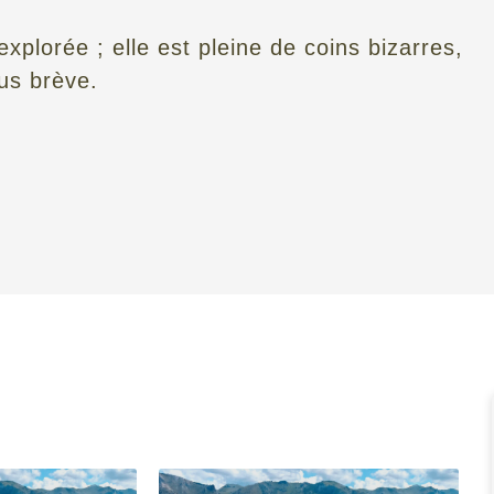
xplorée ; elle est pleine de coins bizarres,
lus brève.
 est Édimbourg, qui s’étend sur un certain nombre de
le qui est étroitement liée à son environnement, avec
s et cachés par des rochers. La ville offre un point de
hevêtrement d’immeubles médiévaux de la vieille ville,
e de la respectabilité néoclassique de la nouvelle ville,
cher noir au nez de taureau de Castle Rock et la
 ont donné à Édimbourg le surnom d' »Athènes du
 et d’idéaux élevés, de littérature et d’art, de
tique du monde s’y tient chaque été, renaissant tel un