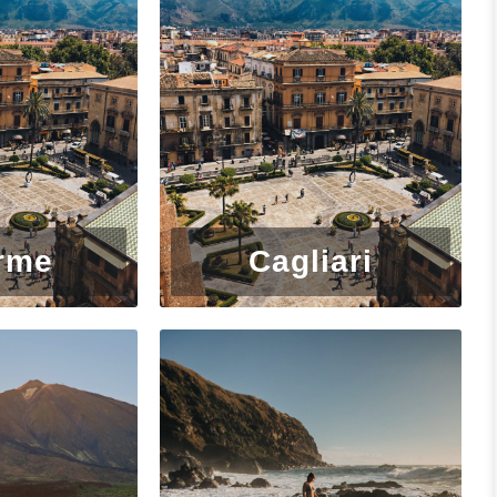
cords du box-office de l’année précédente pour générer
ais se réunit à nouveau ici, sous les temples grecs de
ne absence de 300 ans.
ekie, un lieu rustique qui snobe d’un doigt impudent
 regorge de bars turbulents et animés et de restaurants
s qui carburent à la bière et de comédiens mal
evenson loin de ses cours de droit pour qu’il puisse
 ville du XIXe siècle. Et c’est Beltane, la fête païenne
rme
Cagliari
eur vacillante des feux de joie, sous l’indifférence des
on a envie de retourner sans cesse, en savourant chaqu
e découpant sur un ciel bleu de printemps, les jonquilles
ant en titubant d’une boîte de nuit tardive dans une
pour rompre le silence inattendu, se dirigeant vers un