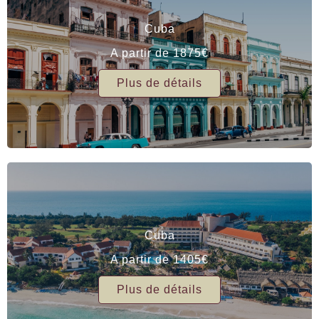
et les ruelles pavées racontent d’anciennes
histoires de richesse et d’intrigue, l’atmosphère et
Cuba
l’architecture sont particulièrement fascinantes.
A partir de 1875€
Cependant, de nombreuses structures sont encore
en ruines, malgré quelques zones de préservation,
Plus de détails
notamment de vieilles douairières qui ont besoin
d’une cure de jouvence. Ces héritages pourraient
pourtant renaître grâce à de nouveaux
financements. En effet, plusieurs d’entre eux ont
déjà fait l’objet de rénovations partielles grâce à
des investissements privés, devenant ainsi de
magnifiques maisons d’hôtes privées ou des
restaurants à thème rétro qui affichent fièrement
leur important passé historique.
Cuba
Le réveil d’une nation
A partir de 1405€
Il n’y a presque jamais eu de meilleur moment pour
Plus de détails
voyager à Cuba. L’industrie privée montre les
premiers signes d’un printemps créatif, mais la