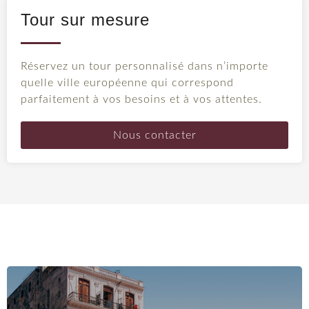
parfois peu reluisants. Ce sont ces contrastes
Tour sur mesure
fascinants qui font que voyager ici est un voyage
en montagnes russes aussi excitant que
passionnant. C’est un pays où vous pouvez dire
Réservez un tour personnalisé dans n’importe
adieu aux attentes routinières et vous préparer à
quelle ville européenne qui correspond
l’inattendu, car il est prisonnier d’une distorsion du
parfaitement à vos besoins et à vos attentes.
temps et souffre d’un embargo économique qui
l’irrite depuis plus de 50 ans. Cuba serait comme
Nous contacter
l’Ulysse de James Joyce si c’était un livre :
complexe, difficile à comprendre, parfois
incompris, mais surtout un chef-d’œuvre.
Objets historiques
Les vieilles villes de Cuba n’ont pas beaucoup
changé depuis que les pirates armés de mousquets
ont rôdé dans les Caraïbes, car elles sont libres de
tout empiètement moderne. À La Havane, Trinidad,
Remedios et Camagüey, où les places majestueuses