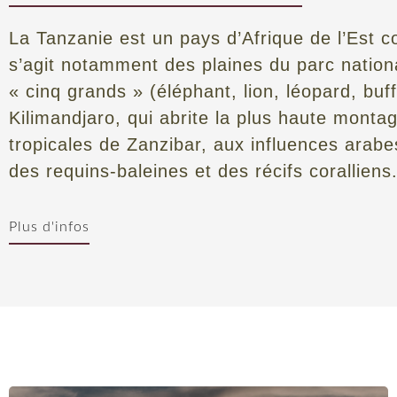
La Tanzanie est un pays d’Afrique de l’Est 
s’agit notamment des plaines du parc nationa
« cinq grands » (éléphant, lion, léopard, buff
Kilimandjaro, qui abrite la plus haute montag
tropicales de Zanzibar, aux influences arabe
des requins-baleines et des récifs coralliens
Une vie sauvage merveilleuse
Plus d'infos
Plus que tout autre pays, la Tanzanie est le berceau des
Les hippopotames se bousculent dans les cours d’eau b
migratoires tandis que les chimpanzés se balancent à la 
possibilités inégalées de profiter de cette abondance na
bateau sur la rivière Rufiji dans la réserve de Selous e
Ruaha, on peut voir des girafes se silhouettant contre
aquatiques picorant dans les bas-fonds de l’île de Rubo
les lions vous encerclent dans le cratère du Ngorongor