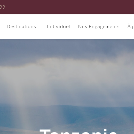
 99
Destinations
Individuel
Nos Engagements
À 
Amérique du Sud
Asie
Argentine
Birmanie
Cambodge
Chine
Corée du Sud
Bresil
Indonésie
Japon
Bolivie
Laos
Malaisie
Chili
Philippines
Singapour
Colombie
Thaïlande
Vietnam
Costa Rica
Inde
Sri Lanka
Equateur