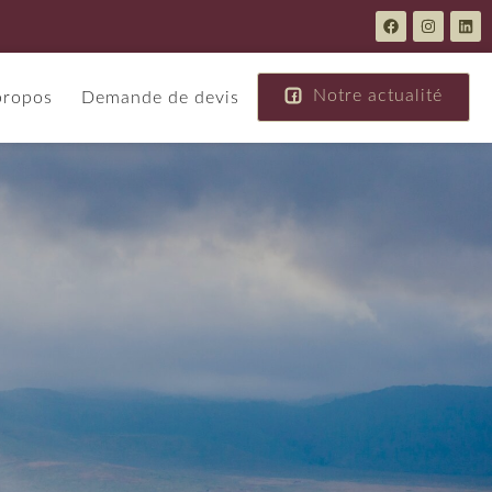
Notre actualité
propos
Demande de devis
Europe
Moyen Orient
Autriche
Abu Dhabi
Crète
Dubai
Croatie
Jordanie
Espagne
Oman
Nouveautés
Grèce
Islande
Arabie Saoudite
Italie