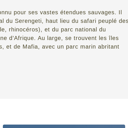
connu pour ses vastes étendues sauvages. Il
l du Serengeti, haut lieu du safari peuplé de
le, rhinocéros), et du parc national du
ne d’Afrique. Au large, se trouvent les îles
s, et de Mafia, avec un parc marin abritant
.
 safaris. Les gnous traversent les prairies dans une ruée.
oueux. Les éléphants se promènent le long des routes
cime des arbres. Partout dans le pays, il existe des
turelle. Par exemple, vous pouvez faire un safari en
t croiser des crocodiles endormis. Dans le parc national d
 de vieux baobabs. Vous pourrez observer des oiseaux
ndo. En outre, vous pourrez retenir votre souffle lorsque
o.