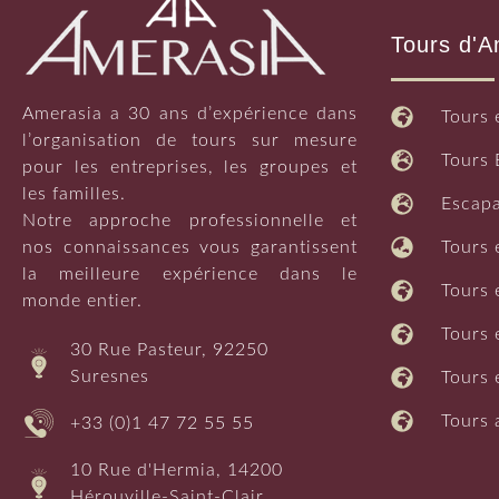
En Tanzanie, il existe de nombreuses possibilités d’app
Tours d'A
Rencontrez les guerriers masaïs en cape pourpre. Rende
mont Hanang. Appréciez la chaleur d’un repas préparé à 
marchés de quartier, parlez et marchandez. Le peuple ta
Amerasia a 30 ans d’expérience dans
Tours 
voyage si remarquable. Il est probable que vous souhait
l’organisation de tours sur mesure
répondront par un « karibu tena » (bienvenue à nouveau
Tours 
pour les entreprises, les groupes et
les familles.
Escap
Notre approche professionnelle et
nos connaissances vous garantissent
Tours 
la meilleure expérience dans le
Tours 
monde entier.
Tours 
30 Rue Pasteur, 92250
Suresnes
Tours 
Tours 
+33 (0)1 47 72 55 55
10 Rue d'Hermia, 14200
Hérouville-Saint-Clair