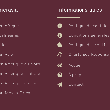
rendre à connaître les habitants et leurs coutumes.
merasia
Informations utiles
z visite au peuple Barabaig, largement agraire, près du
la maison et les rythmes d’une danse locale. Sur les
nzanien est ce qui, plus que toute autre chose, rend le
en Afrique
Politique de confident
iez revenir bientôt, et la plupart des Tanzaniens vous
).
Balnéaires
Conditions générales
ades
Politique des cookies
en Asie
Charte Eco Responsa
en Amérique du Nord
Accueil
en Amérique centrale
À propos
en Amérique du Sud
Contact
au Moyen Orient