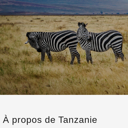
Panama
Namibie
Belize
Tanzanie
Zanzibar
À propos de Tanzanie