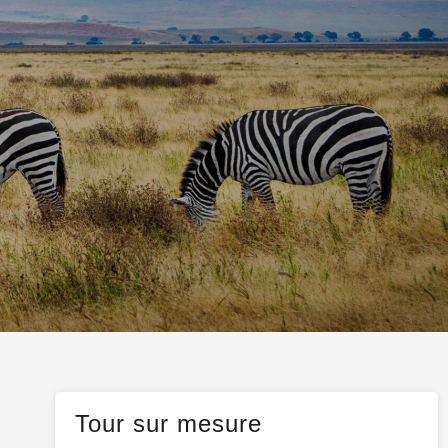
Qatar
Malte
Balnéaires
Monténégro
Escapades
Norvège
Antilles
Tour sur mesure