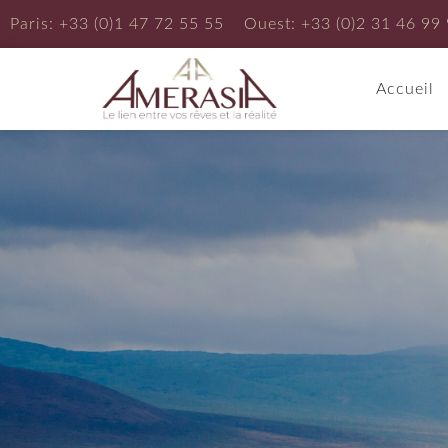
Paris: +33 (0)1 47 72 55 55
Ouest: +33 (0)2 31 46 99
Accueil
Afrique
Amérique du Nord
Afrique du Sud
Etats-Unis d'Amérique
Botswana
Canada
Maroc
Amerique Centrale
Mozambique
Cuba
Egypte
Guatemala
Senegal
Mexique
Kenya