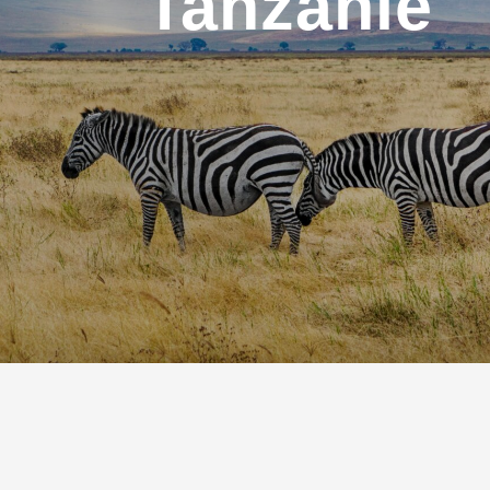
Tanzanie
Nepal
Mongolie
Perou
Ouzbekistan