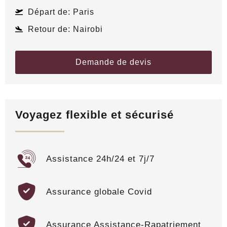
Malte
Départ de: Paris
Balnéaires
Monténégro
Retour de: Nairobi
Escapades
Norvège
Antilles
Demande de devis
Voyagez flexible et sécurisé
Assistance 24h/24 et 7j/7
Assurance globale Covid
Assurance Assistance-Rapatriement