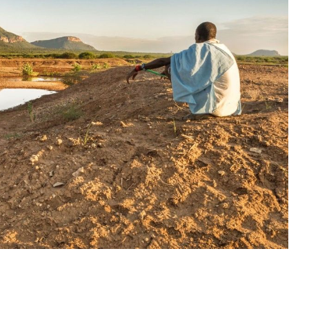
Nepal
Mongolie
Perou
Ouzbekistan