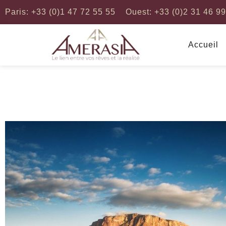
Paris: +33 (0)1 47 72 55 55
Ouest: +33 (0)2 31 46 9
Accueil
Afrique
Amérique du Nord
Afrique du Sud
Etats-Unis d'Amérique
Botswana
Canada
Maroc
Amerique Centrale
Mozambique
Cuba
Egypte
Guatemala
Senegal
Mexique
Kenya