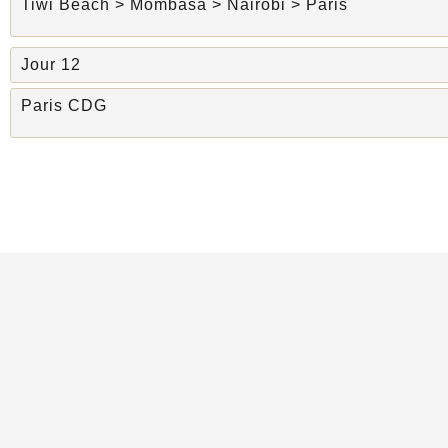
Tiwi Beach > Mombasa > Nairobi > Paris
Jour 12
Paris CDG