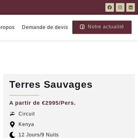
Notre actualité
propos
Demande de devis
Europe
Moyen Orient
Autriche
Abu Dhabi
d
Crète
Dubai
Terres Sauvages
Croatie
Jordanie
Espagne
Oman
A partir de €2995/Pers.
Nouveautés
Grèce
Circuit
Islande
Kenya
Arabie Saoudite
Italie
12 Jours
/9 Nuits
Qatar