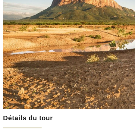
Panama
Namibie
Belize
Tanzanie
Zanzibar
Détails du tour