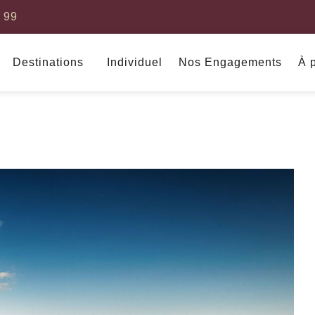
9 99
Destinations
Individuel
Nos Engagements
À 
Amérique du Sud
Asie
Argentine
Birmanie
Cambodge
Chine
Corée du Su
Bresil
Indonésie
Japon
Bolivie
Laos
Malaisie
Chili
Philippines
Singapour
Colombie
Thaïlande
Vietnam
Costa Rica
Inde
Sri Lanka
Equateur